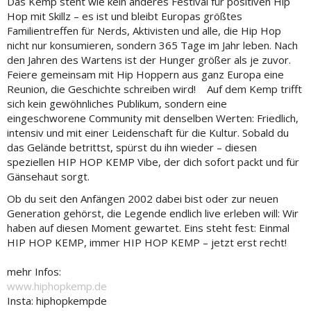
Das Kemp steht wie kein anderes Festival für positiven Hip
Hop mit Skillz – es ist und bleibt Europas größtes
Familientreffen für Nerds, Aktivisten und alle, die Hip Hop
nicht nur konsumieren, sondern 365 Tage im Jahr leben. Nach
den Jahren des Wartens ist der Hunger größer als je zuvor.
Feiere gemeinsam mit Hip Hoppern aus ganz Europa eine
Reunion, die Geschichte schreiben wird! Auf dem Kemp trifft
sich kein gewöhnliches Publikum, sondern eine
eingeschworene Community mit denselben Werten: Friedlich,
intensiv und mit einer Leidenschaft für die Kultur. Sobald du
das Gelände betrittst, spürst du ihn wieder – diesen
speziellen HIP HOP KEMP Vibe, der dich sofort packt und für
Gänsehaut sorgt.
Ob du seit den Anfängen 2002 dabei bist oder zur neuen
Generation gehörst, die Legende endlich live erleben will: Wir
haben auf diesen Moment gewartet. Eins steht fest: Einmal
HIP HOP KEMP, immer HIP HOP KEMP – jetzt erst recht!
mehr Infos:
www.hiphopkemp.de
Insta: hiphopkempde