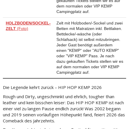
gekauften Tickets stellen wir es auf
dem normalen oder VIP KEMP
Campingplatz auf.
HOLZBODEN/SOCKEL-
Zelt mit Holzboden/-Sockel und zwei
ZELT
(Foto)
Betten mit Matratzen inkl. Bettlaken.
Bettdecke/-wäsche (oder
Schlafsack) ist selbst mitzubringen.
Jeder Gast benötigt außerdem
einen "KEMP“ oder "AUTO KEMP"
oder "VIP KEMP" Pass. Je nach
dazu gekauften Tickets stellen wir es
auf dem normalen oder VIP KEMP
Campingplatz auf.
Die Legende kehrt zurück – HIP HOP KEMP 2026
Rough und Dirty, ungeschminkt und ehrlich, tougher than
leather und kein bisschen leiser: Das HIP HOP KEMP ist nach
einer viel zu langen Pause endlich zurück! Was 2002 begann
und 2019 seinen vorläufigen Höhepunkt fand, feiert 2026 das
Comeback des Jahrzehnts.