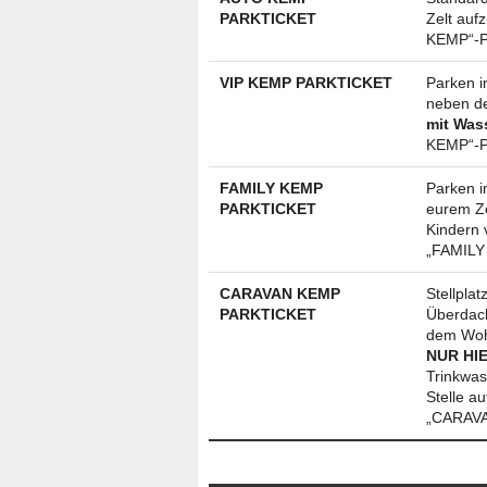
PARKTICKET
Zelt auf
KEMP“-P
VIP KEMP PARKTICKET
Parken i
neben de
mit Was
KEMP“-P
FAMILY KEMP
Parken i
PARKTICKET
eurem Ze
Kindern 
„FAMILY
CARAVAN KEMP
Stellpla
PARKTICKET
Überdach
dem Woh
NUR HIE
Trinkwas
Stelle a
„CARAVA