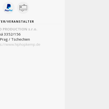
TER/VERANSTALTER
 PRODUCTION s.r.o.
ká 3352/156
Prag / Tschechien
ps://www.hiphopkemp.de